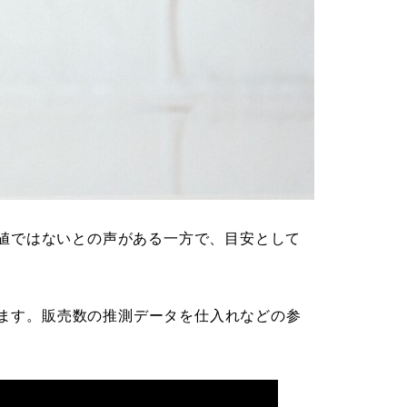
数値ではないとの声がある一方で、目安として
ます。販売数の推測データを仕入れなどの参