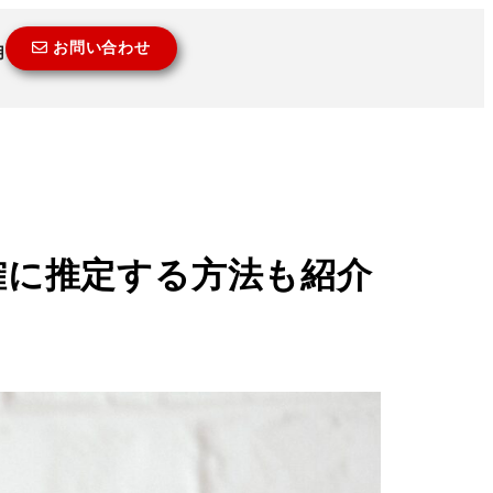
お問い合わせ
用
確に推定する方法も紹介