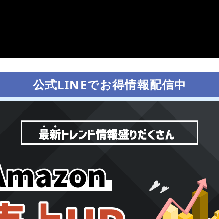
公式LINEでお得情報配信中