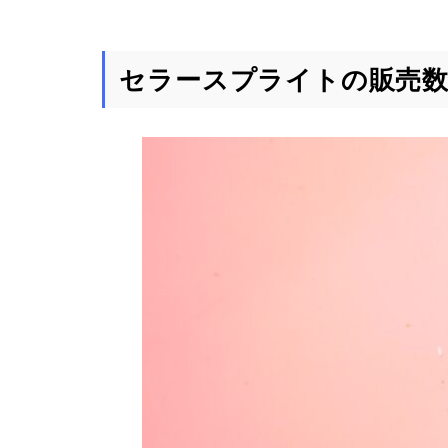
セラースプライトの販売数