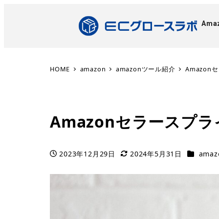
Ama
HOME
amazon
amazonツール紹介
Amazo
Amazonセラース
2023年12月29日
2024年5月31日
ama