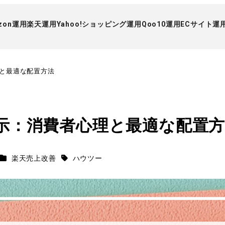
zon運用
楽天運用
Yahoo!ショッピング運用
Qoo10運用
ECサイト運
と最適な配置方法
示：消費者心理と最適な配置方
楽天売上改善
ハウツー